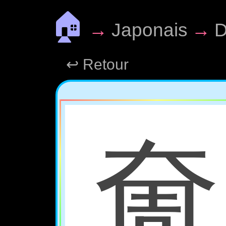
🏠
→
Japonais
→
D
↩ Retour