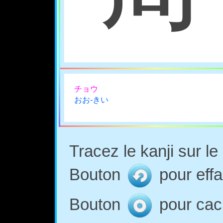
チョウ
おお-きい
Tracez le kanji sur l
Bouton
pour effa
Bouton
pour cach