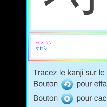
セン; タン
かわら
Tracez le kanji sur l
Bouton
pour effa
Bouton
pour cach