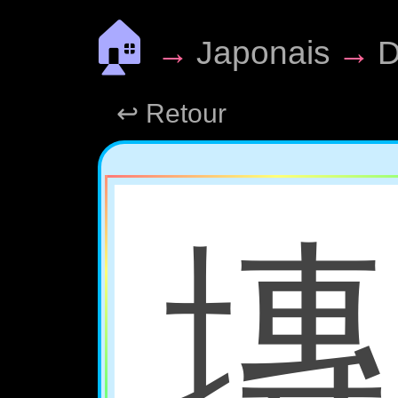
🏠
→
Japonais
→
D
↩ Retour