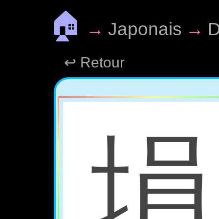
🏠
→
Japonais
→
D
↩ Retour