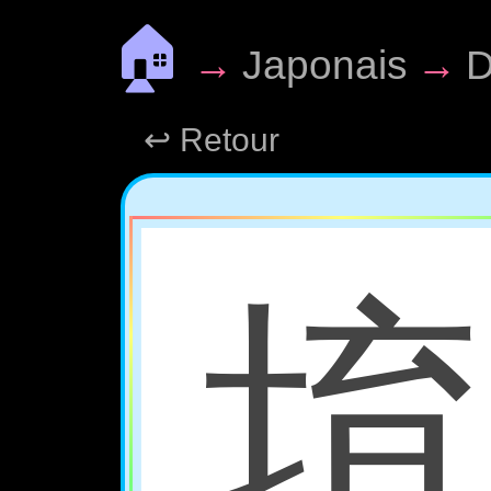
🏠
→
Japonais
→
D
↩ Retour