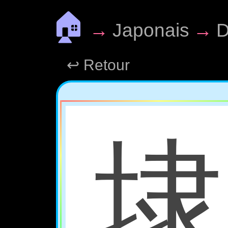
🏠
→
Japonais
→
D
↩ Retour