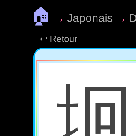
🏠
→
Japonais
→
D
↩ Retour