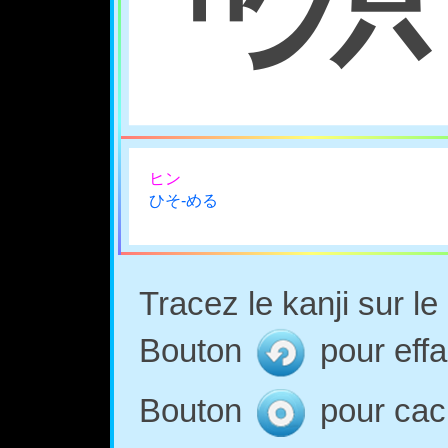
ヒン
ひそ-める
Tracez le kanji sur l
Bouton
pour effa
Bouton
pour cach