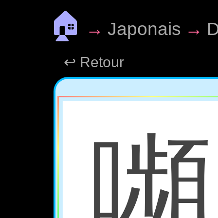
🏠
→
Japonais
→
D
↩ Retour