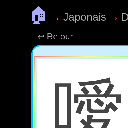
🏠
→
Japonais
→
D
↩ Retour