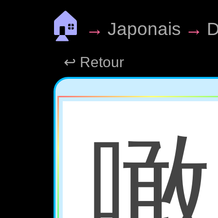
🏠
→
Japonais
→
D
↩ Retour