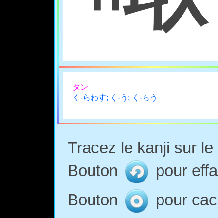
タン
く-らわす; く-う; く-らう
Tracez le kanji sur l
Bouton
pour effa
Bouton
pour cach