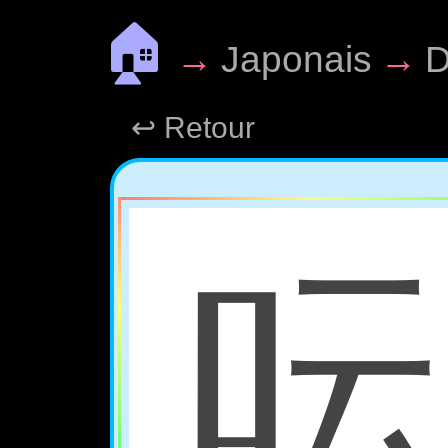
🏠
→
Japonais
→
D
↩ Retour