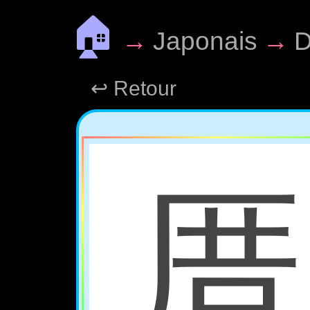
🏠
→
Japonais
→
D
↩ Retour