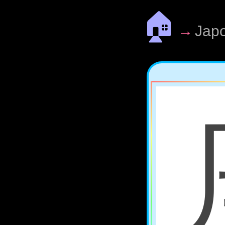
🏠
→
Jap