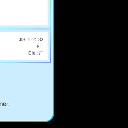
JIS: 1-14-82
8 T
Clé : 厂
ner.