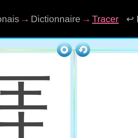
onais
→
Dictionnaire
→
Tracer
↩ 