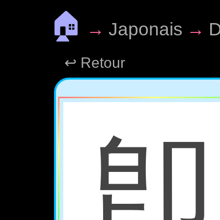
🏠
→
Japonais
→
D
↩ Retour