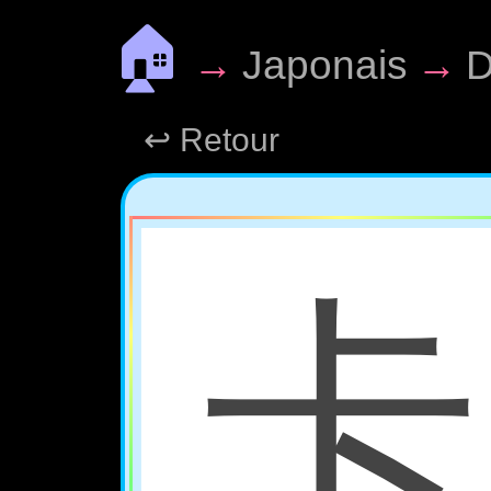
🏠
→
Japonais
→
D
↩ Retour