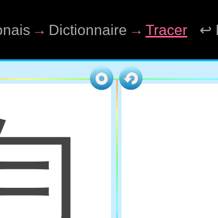
onais
→
Dictionnaire
→
Tracer
↩ 