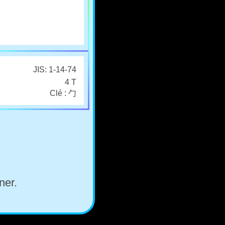
JIS: 1-14-74
4 T
Clé : 勹
ner.