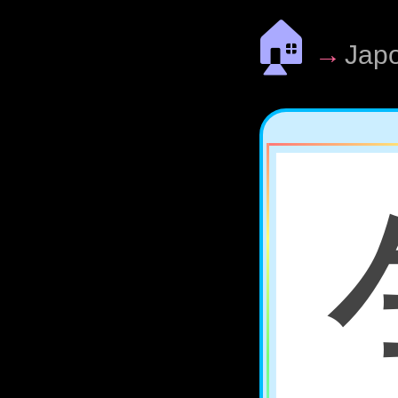
🏠
→
Jap