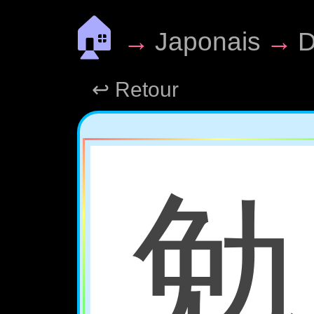
🏠
→
Japonais
→
D
↩ Retour