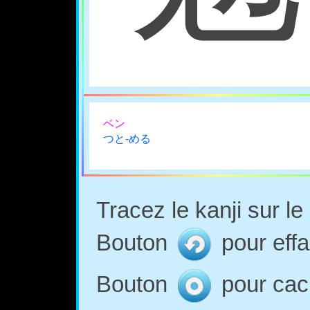
ベン
つと-める
Tracez le kanji sur l
Bouton
pour effa
Bouton
pour cach