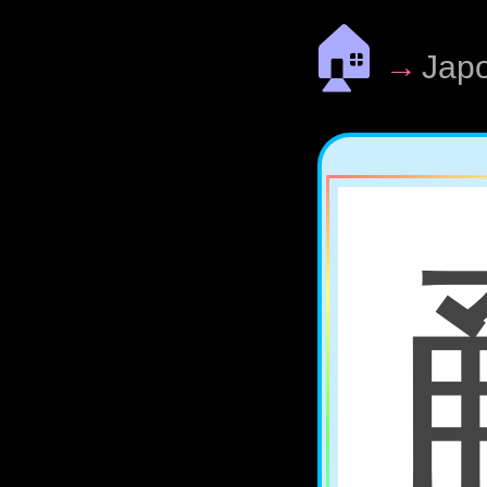
🏠
→
Jap