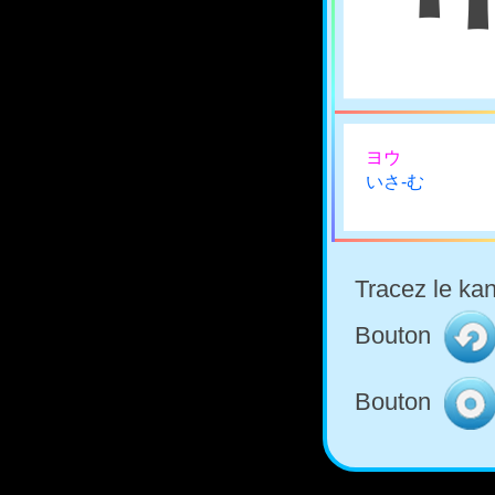
ヨウ
いさ-む
Tracez le kan
Bouton
Bouton