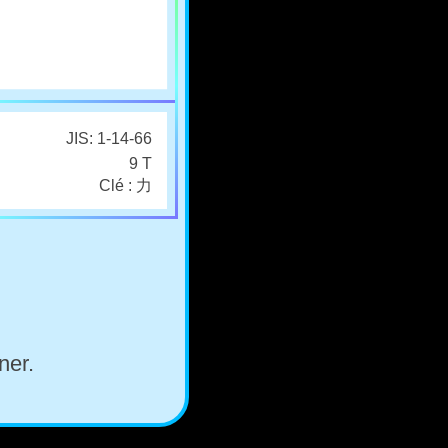
JIS: 1-14-66
9 T
Clé : 力
ner.