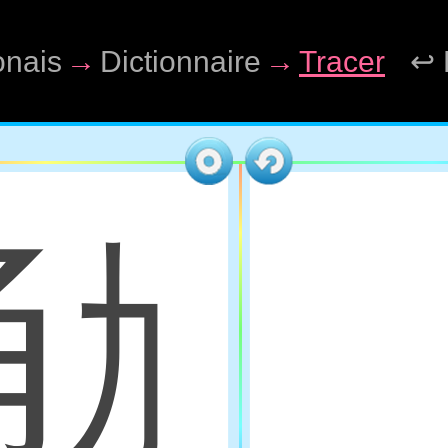
onais
→
Dictionnaire
→
Tracer
↩ 