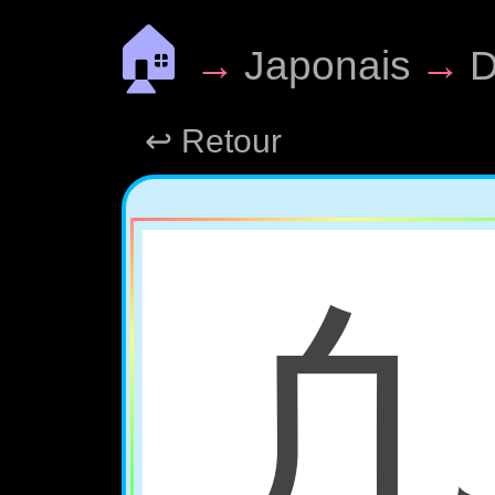
🏠
→
Japonais
→
D
↩ Retour