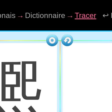
onais
→
Dictionnaire
→
Tracer
↩ 