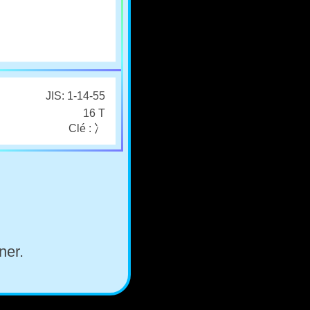
JIS: 1-14-55
16 T
Clé : 冫
ner.