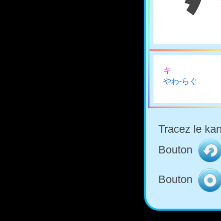
キ
やわ-らぐ
Tracez le kan
Bouton
Bouton