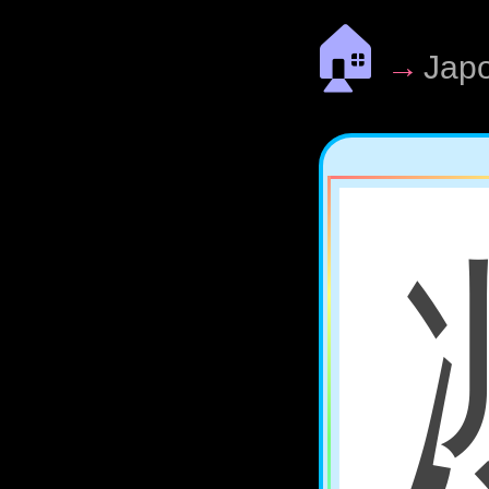
🏠
→
Jap