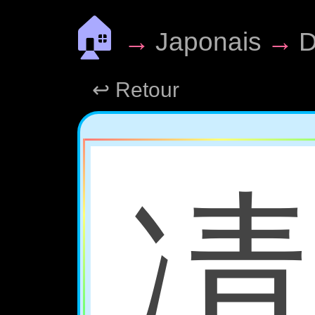
🏠
→
Japonais
→
D
↩ Retour