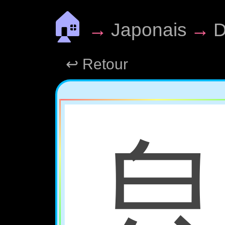
🏠
→
Japonais
→
D
↩ Retour