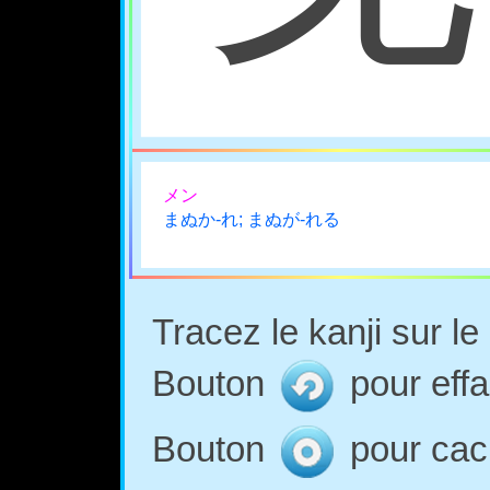
メン
まぬか-れ; まぬが-れる
Tracez le kanji sur l
Bouton
pour effa
Bouton
pour cach