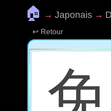
🏠
→
Japonais
→
D
↩ Retour