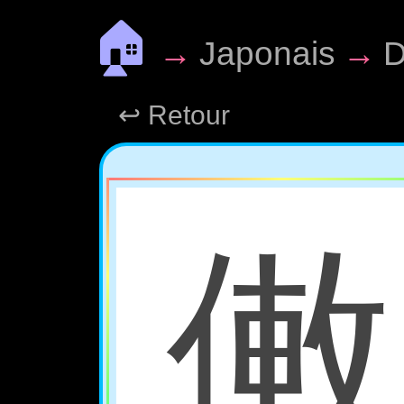
🏠
→
Japonais
→
D
↩ Retour