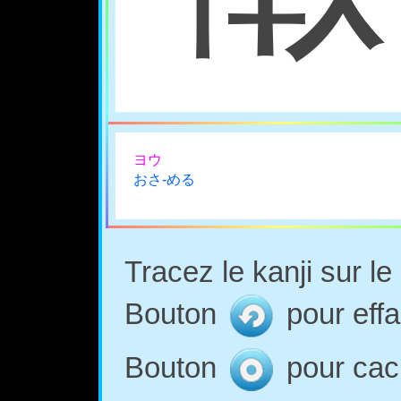
ヨウ
おさ-める
Tracez le kanji sur l
Bouton
pour effa
Bouton
pour cach