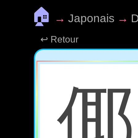
🏠
→
Japonais
→
D
↩ Retour