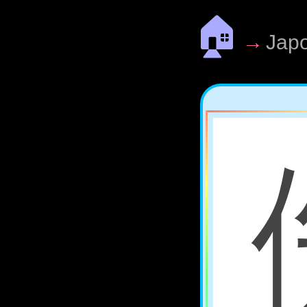
🏠
→
Jap