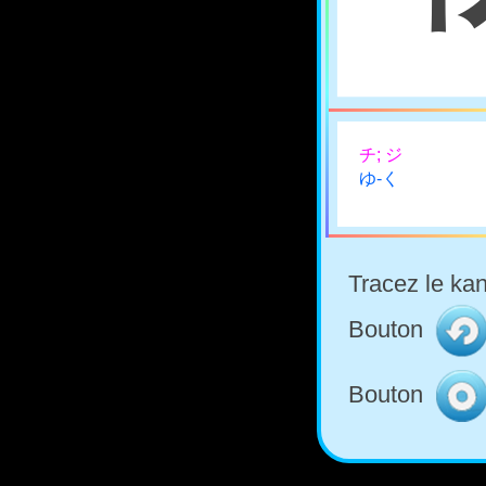
チ; ジ
ゆ-く
Tracez le kan
Bouton
Bouton