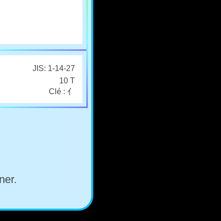
JIS: 1-14-27
10 T
Clé : 亻
ner.