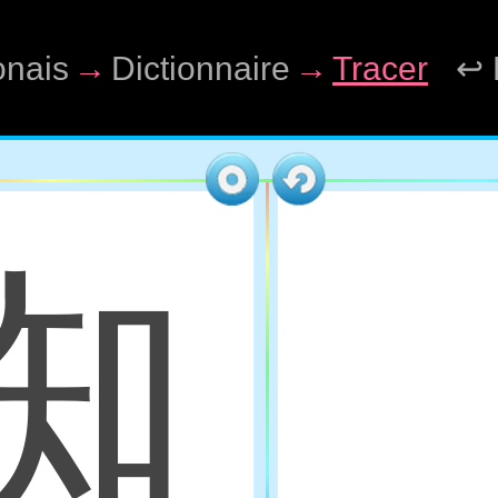
onais
→
Dictionnaire
→
Tracer
↩ 