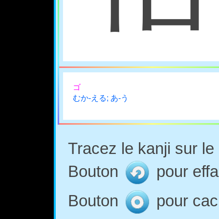
ゴ
むか-える; あ-う
Tracez le kanji sur l
Bouton
pour effa
Bouton
pour cach