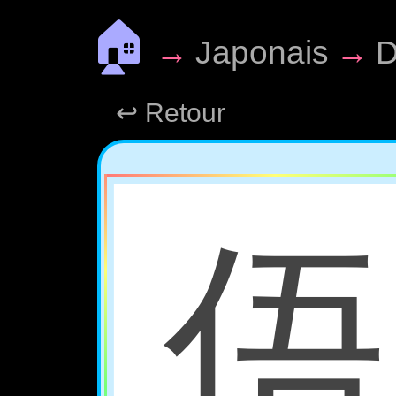
🏠
→
Japonais
→
D
↩ Retour