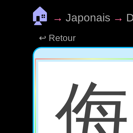
🏠
→
Japonais
→
D
↩ Retour