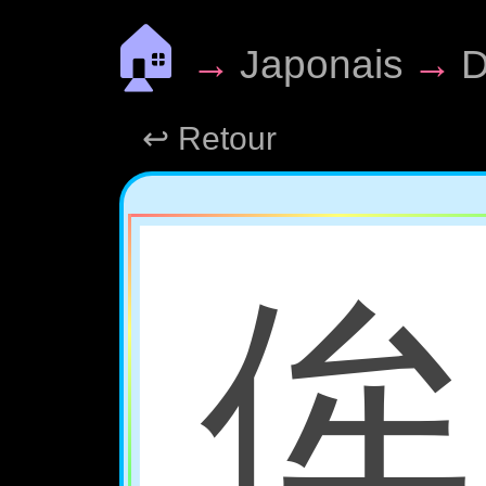
🏠
→
Japonais
→
D
↩ Retour