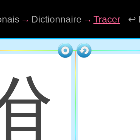
onais
→
Dictionnaire
→
Tracer
↩ 