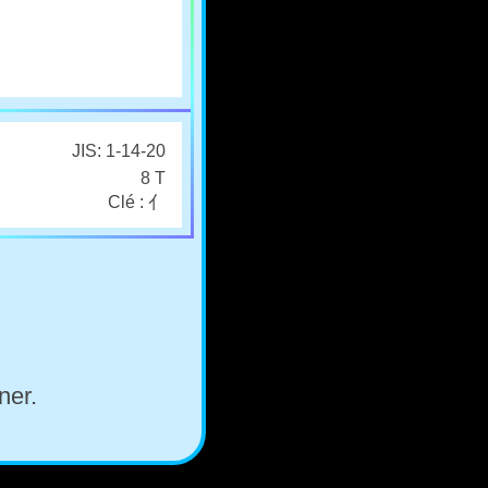
JIS: 1-14-20
8 T
Clé : 亻
ner.