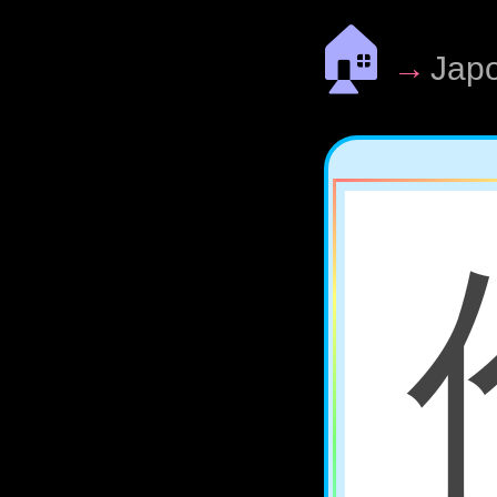
🏠
→
Jap