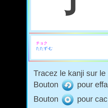
チョク
たたず-む
Tracez le kanji sur l
Bouton
pour effa
Bouton
pour cach