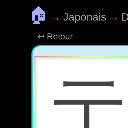
🏠
→
Japonais
→
D
↩ Retour