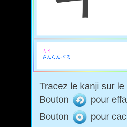
カイ
さんらん-する
Tracez le kanji sur l
Bouton
pour effa
Bouton
pour cach