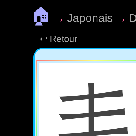
🏠
→
Japonais
→
D
↩ Retour