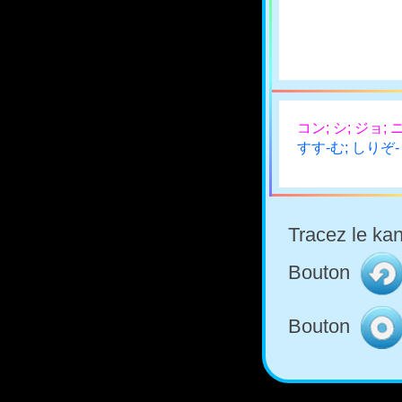
コン; シ; ジョ; 
すす-む; しりぞ
Tracez le kan
Bouton
Bouton