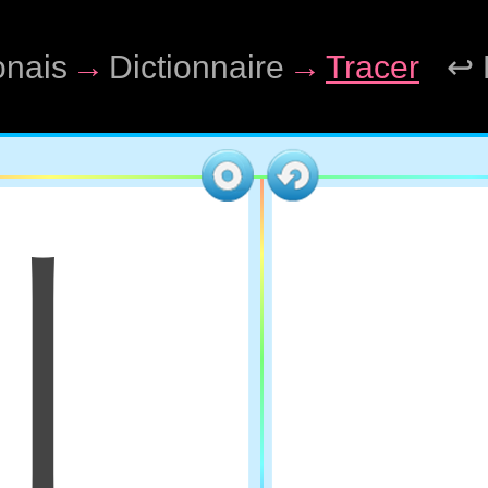
onais
→
Dictionnaire
→
Tracer
↩ 