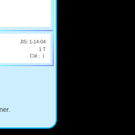
JIS: 1-14-04
1 T
Clé : 丨
ner.