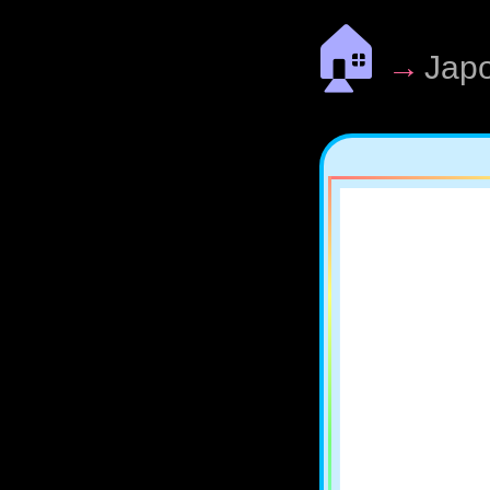
🏠
→
Jap