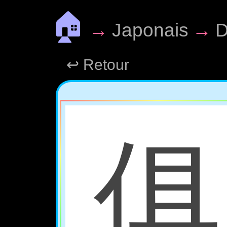
🏠
→
Japonais
→
D
↩ Retour